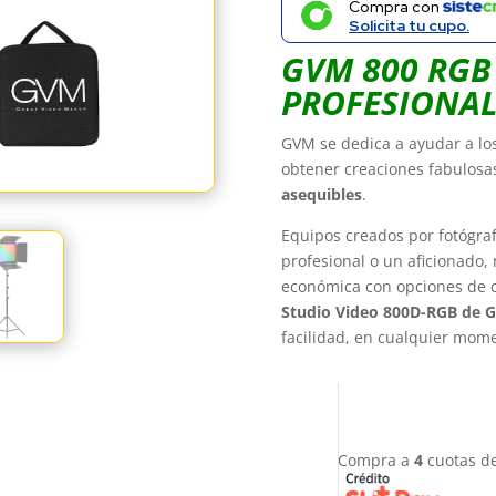
Compra con
Solicita tu cupo.
GVM 800 RGB
PROFESIONAL
GVM se dedica a ayudar a los
obtener creaciones fabulos
asequibles
.
Equipos creados por fotógra
profesional o un aficionado,
económica con opciones de c
Studio Video 800D-RGB de 
facilidad, en cualquier mome
Compra a
4
cuotas d