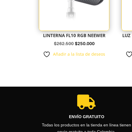
LINTERNA FL10 RGB NEEWER
LUZ
El
El
$
262.500
$
250.000
precio
precio
Añadir a la lista de deseos
original
actual
era:
es:
$262.500.
$250.000.

ENVÍO GRATUITO
Todas los productos en la tienda en línea tienen
envío gratuito a toda Colombia.