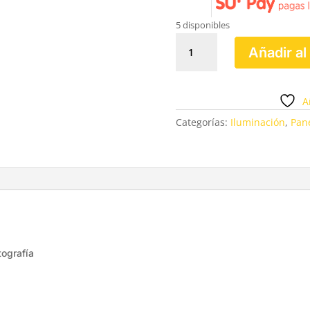
5 disponibles
GVM
Añadir al
800
RGB
LUZ
A
LED
PROFESIONALES
Categorías:
Iluminación
,
Pan
cantidad
tografía