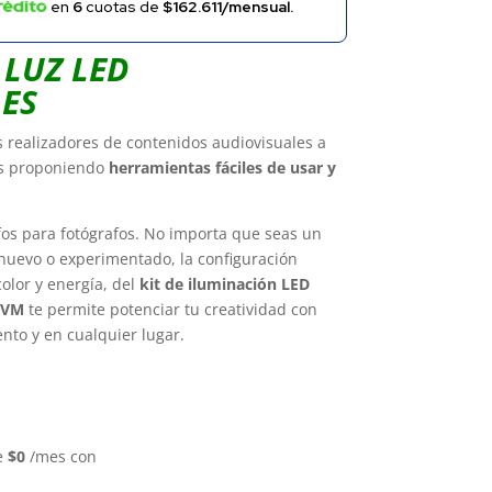
en
6
cuotas de
$162.611/mensual.
 LUZ LED
ES
 realizadores de contenidos audiovisuales a
as proponiendo
herramientas fáciles de usar y
fos para fotógrafos. No importa que seas un
 nuevo o experimentado, la configuración
olor y energía, del
kit de iluminación LED
GVM
te permite potenciar tu creatividad con
nto y en cualquier lugar.
e
$
0
/mes con