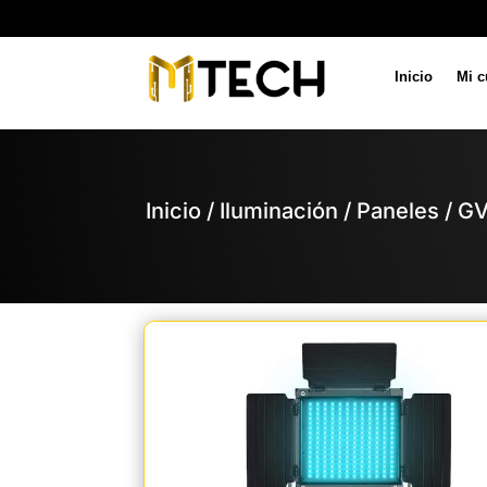
Inicio
Mi c
Inicio
/
Iluminación
/
Paneles
/ G