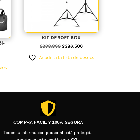
KIT DE SOFT BOX
I-
El
El
$
393.800
$
386.500
precio
precio
Añadir a la lista de deseos
original
actual
ecio
seos
era:
es:
tual
$393.800.
$386.500.
:
50.000.

COMPRA FÁCIL Y 100% SEGURA
Todos tu información personal está protegida
gracias nuestro certificado SSL.