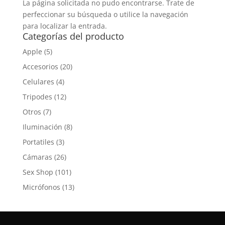
La página solicitada no pudo encontrarse. Trate de
perfeccionar su búsqueda o utilice la navegación
para localizar la entrada.
Categorías del producto
Apple
(5)
Accesorios
(20)
Celulares
(4)
Tripodes
(12)
Otros
(7)
Iluminación
(8)
Portatiles
(3)
Cámaras
(26)
Sex Shop
(101)
Micrófonos
(13)