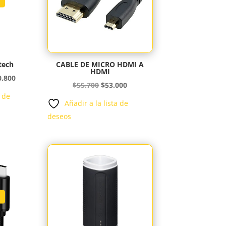
tech
CABLE DE MICRO HDMI A
HDMI
Rango
0.800
El
El
$
55.700
$
53.000
de
a de
precio
precio
Añadir a la lista de
precios:
original
actual
deseos
desde
era:
es:
$510.000
$55.700.
$53.000.
hasta
$510.800