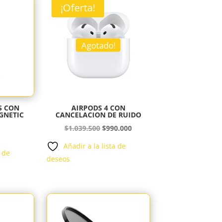
¡Oferta!
Agotado!
S CON
AIRPODS 4 CON
GNETIC
CANCELACION DE RUIDO
El
El
$
1.039.500
$
990.000
precio
precio
Añadir a la lista de
a de
original
actual
deseos
era:
es:
$1.039.500.
$990.000.