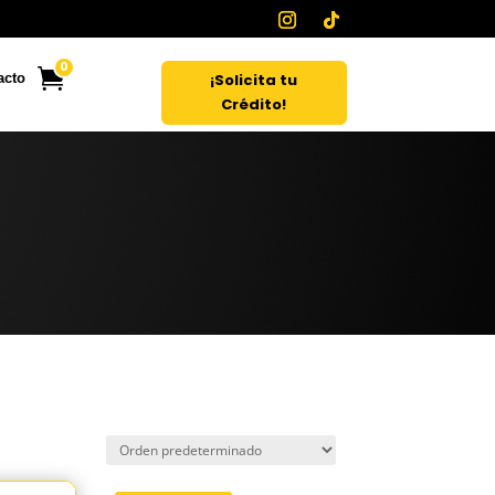
0
¡Solicita tu
acto
Crédito!