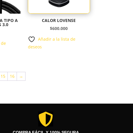
A TIPO A
CALOR LOVENSE
 3.0
$
600.000
Añadir a la lista de
a de
deseos
15
16
→

COMPRA FÁCIL Y 100% SEGURA