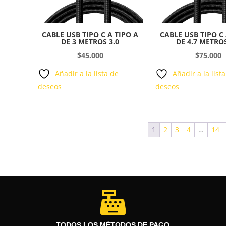
CABLE USB TIPO C A TIPO A
CABLE USB TIPO C 
DE 3 METROS 3.0
DE 4.7 METROS
$
45.000
$
75.000
Añadir a la lista de
Añadir a la list
deseos
deseos
1
2
3
4
…
14

TODOS LOS MÉTODOS DE PAGO