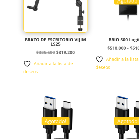
Agotado!
BRAZO DE ESCRITORIO VIJIM
BRIO 500 Logi
LS25
$
510.000
-
$
51
El
El
$
325.500
$
319.200
Añadir a la list
precio
precio
Añadir a la lista de
deseos
original
actual
deseos
era:
es:
$325.500.
$319.200.
Agotado!
Agotado!