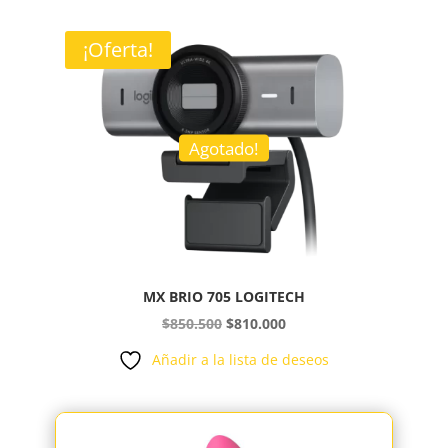
era:
es:
$126.000.
$120.000.
¡Oferta!
Agotado!
MX BRIO 705 LOGITECH
El
El
$
850.500
$
810.000
precio
precio
Añadir a la lista de deseos
original
actual
era:
es:
$850.500.
$810.000.