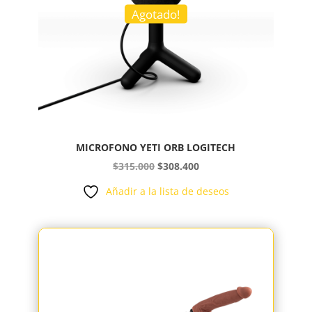
Agotado!
MICROFONO YETI ORB LOGITECH
El
El
$
315.000
$
308.400
precio
precio
Añadir a la lista de deseos
original
actual
era:
es:
$315.000.
$308.400.