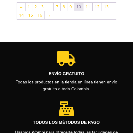
←
1
2
3
…
7
8
9
10
11
12
13
14
15
16
→

ENVÍO GRATUITO
Todas los productos en la tienda en línea tienen envío
gratuito a toda Colombia.

TODOS LOS MÉTODOS DE PAGO
Usamos Wompi para ofrecerte todas las facilidades de