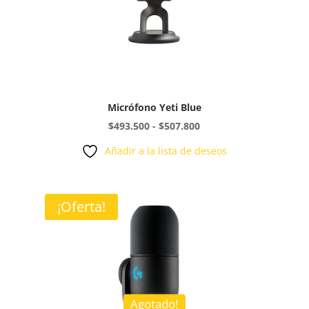
Micrófono Yeti Blue
Rango
$
493.500
-
$
507.800
de
Añadir a la lista de deseos
precios:
desde
$493.500
¡Oferta!
hasta
$507.800
Agotado!