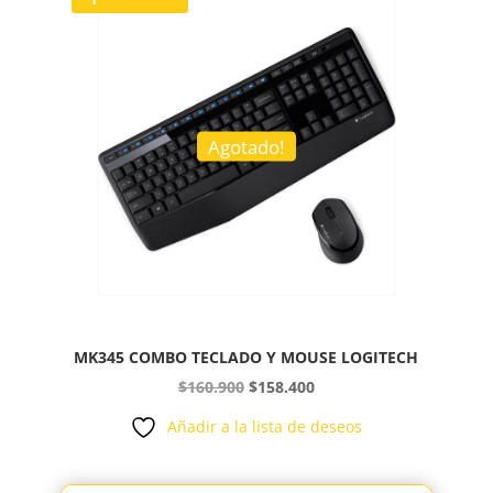
Agotado!
MK345 COMBO TECLADO Y MOUSE LOGITECH
El
El
$
160.900
$
158.400
precio
precio
Añadir a la lista de deseos
original
actual
era:
es: