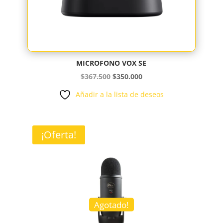
MICROFONO VOX SE
El
El
$
367.500
$
350.000
precio
precio
Añadir a la lista de deseos
original
actual
era:
es:
$367.500.
$350.000.
¡Oferta!
Agotado!