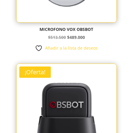
MICROFONO VOX OBSBOT
El
El
$
513.500
$
489.000
precio
precio
Añadir a la lista de deseos
original
actual
era:
es:
$513.500.
$489.000.
¡Oferta!