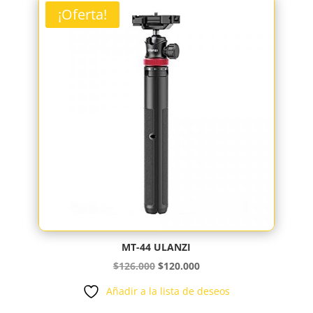
$160.900.
$158.400.
¡Oferta!
MT-44 ULANZI
El
El
$
126.000
$
120.000
precio
precio
Añadir a la lista de deseos
original
actual