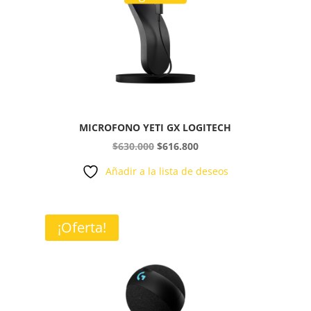
MICROFONO YETI GX LOGITECH
El
El
$
630.000
$
616.800
precio
precio
Añadir a la lista de deseos
original
actual
era:
es:
$630.000.
$616.800.
¡Oferta!