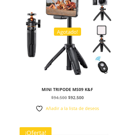
Agotado!
MINI TRIPODE MS09 K&F
El
El
$
94.500
$
92.500
precio
precio
Añadir a la lista de deseos
original
actual
era:
es:
$94.500.
$92.500.
¡Oferta!