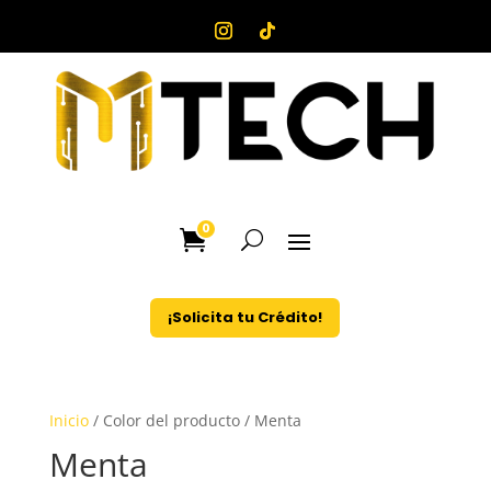
0
¡Solicita tu Crédito!
Inicio
/ Color del producto / Menta
Menta