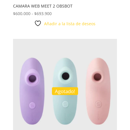
CAMARA WEB MEET 2 OBSBOT
Rango
$
600.000
-
$
693.900
de
Añadir a la lista de deseos
precios:
desde
$600.000
hasta
$693.900
Agotado!