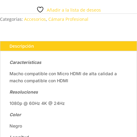
HDMI
Añadir a la lista de deseos
A
HDMI
Categorías:
Accesorios
,
Cámara Profesional
cantidad
Descripción
Características
Macho compatible con Micro HDMI de alta calidad a
macho compatible con HDMI
Resoluciones
1080p @ 60Hz 4K @ 24Hz
Color
Negro