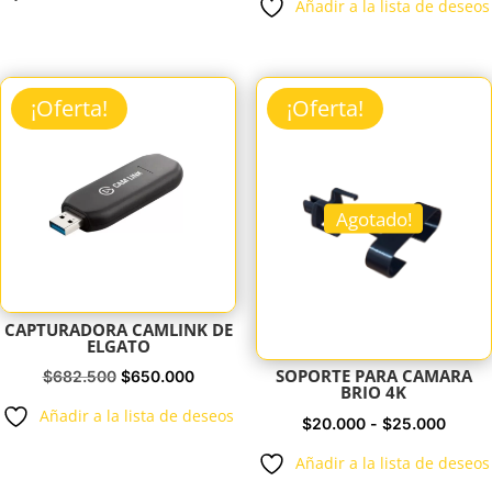
Añadir a la lista de deseos
original
actual
precios:
era:
es:
desde
$294.000.
$280.000.
$0
¡Oferta!
¡Oferta!
hasta
$636.4
Agotado!
CAPTURADORA CAMLINK DE
ELGATO
SOPORTE PARA CAMARA
El
El
$
682.500
$
650.000
BRIO 4K
precio
precio
Añadir a la lista de deseos
Rang
$
20.000
-
$
25.000
original
actual
de
era:
es:
Añadir a la lista de deseos
precio
$682.500.
$650.000.