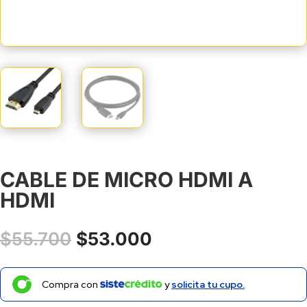
CABLE DE MICRO HDMI A
HDMI
El
El
$
55.700
$
53.000
precio
precio
original
actual
era:
es:
Compra con
y
solicita tu cupo.
$55.700.
$53.000.