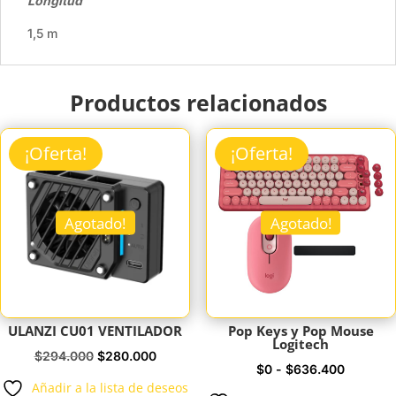
Longitud
1,5 m
Productos relacionados
¡Oferta!
¡Oferta!
Agotado!
Agotado!
ULANZI CU01 VENTILADOR
Pop Keys y Pop Mouse
Logitech
El
El
$
294.000
$
280.000
Rango
$
0
-
$
636.400
precio
precio
Añadir a la lista de deseos
de