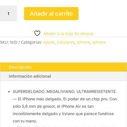
IPHONE
Añadir al carrito
AIR
256GB
cantidad
Añadir a la lista de deseos
SKU:
N/D
Categorías:
Apple
,
Celulares
,
Iphone
,
Iphone
Descripción
Información adicional
SUPERDELGADO. MEGALIVIANO. ULTRARRESISTENTE.
— El iPhone más delgado. El poder de un chip pro. Con
sólo 5,6 mm de grosor, el iPhone Air es tan
increíblemente delgado y liviano que parece fundirse
con tu mano.