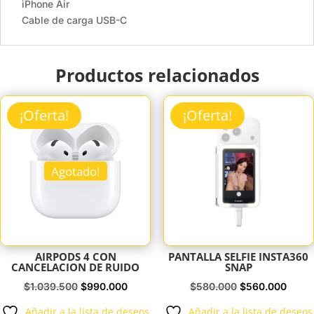
iPhone Air
Cable de carga USB-C
Productos relacionados
¡Oferta!
¡Oferta!
Agotado!
AIRPODS 4 CON
PANTALLA SELFIE INSTA360
CANCELACION DE RUIDO
SNAP
El
El
El
El
$
1.039.500
$
990.000
$
580.000
$
560.000
precio
precio
precio
preci
Añadir a la lista de deseos
Añadir a la lista de deseos