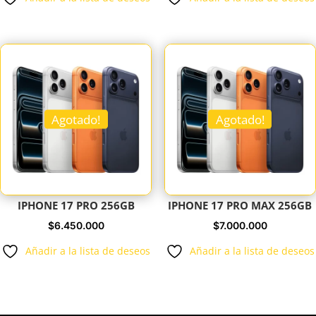
original
actual
original
actua
era:
es:
era:
es:
$1.039.500.
$990.000.
$580.000.
$560.
Agotado!
Agotado!
IPHONE 17 PRO 256GB
IPHONE 17 PRO MAX 256GB
$
6.450.000
$
7.000.000
Añadir a la lista de deseos
Añadir a la lista de deseos