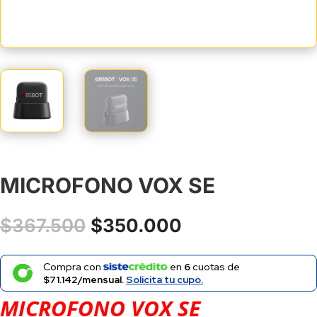
MICROFONO VOX SE
El
El
$
367.500
$
350.000
precio
precio
original
actual
Compra con
en
6
cuotas de
era:
es:
$71.142/mensual.
Solicita tu cupo.
$367.500.
$350.000.
MICROFONO VOX SE