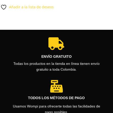
precio
precio
era:
es:
Añadir a la lista de deseos
original
actual
$461.000.
$439.
era:
es:
$499.800.
$489.400.

ENVÍO GRATUITO
Todas los productos en la tienda en línea tienen envío
gratuito a toda Colombia.

TODOS LOS MÉTODOS DE PAGO
Usamos Wompi para ofrecerte todas las facilidades de
pago posibles.