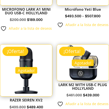
MICROFONO LARK A1 MINI
Micrófono Yeti Blue
DUO USB-C HOLLYLAND
Rang
$
493.500
-
$
507.800
El
El
$
200.000
$
189.000
de
Añadir a la lista de deseos
precio
precio
Añadir a la lista de deseos
preci
original
actual
desd
era:
es:
$493
$200.000.
$189.000.
hast
¡Oferta!
¡Oferta!
$507
Agotado!
Agotado!
LARK M2 WITH USB-C PLUG
HOLLYLAND
El
El
$
461.000
$
439.000
RAZER SEIREN XV2
precio
preci
Añadir a la lista de deseos
El
El
$
499.800
$
489.400
original
actua