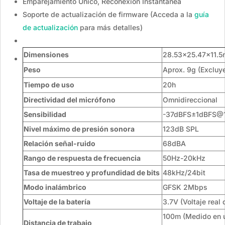
Emparejamiento Único, Reconexión Instantánea
Soporte de actualización de firmware (Acceda a la
guía
de actualización
para más detalles)
Dimensiones
28.53×25.47×11.5
Peso
Aprox. 9g (Excluy
Tiempo de uso
20h
Directividad del micrófono
Omnidireccional
Sensibilidad
-37dBFS±1dBFS@1
Nivel máximo de presión sonora
123dB SPL
Relación señal-ruido
68dBA
Rango de respuesta de frecuencia
50Hz-20kHz
Tasa de muestreo y profundidad de bits
48kHz/24bit
Modo inalámbrico
GFSK 2Mbps
Voltaje de la batería
3.7V (Voltaje real
100m (Medido en un
Distancia de trabajo