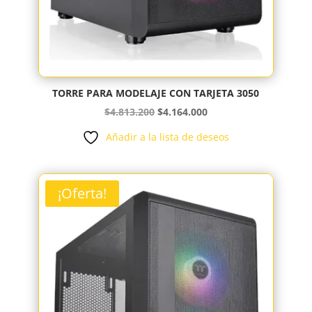
TORRE PARA MODELAJE CON TARJETA 3050
El
El
$
4.813.200
$
4.164.000
precio
precio
Añadir a la lista de deseos
original
actual
era:
es:
$4.813.200.
$4.164.000.
¡Oferta!