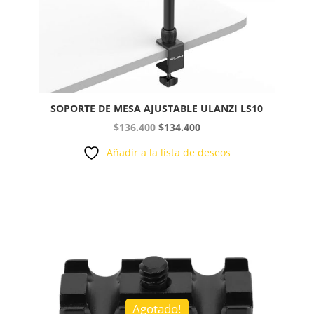
SOPORTE DE MESA AJUSTABLE ULANZI LS10
El
El
$
136.400
$
134.400
precio
precio
Añadir a la lista de deseos
original
actual
era:
es:
$136.400.
$134.400.
Agotado!