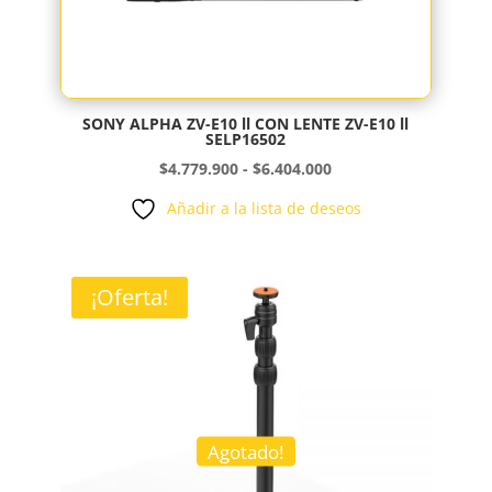
SONY ALPHA ZV-E10 ll CON LENTE ZV-E10 ll
SELP16502
Rango
$
4.779.900
-
$
6.404.000
de
Añadir a la lista de deseos
precios:
desde
$4.779.900
¡Oferta!
hasta
$6.404.000
Agotado!