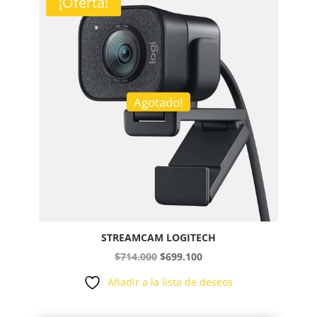
¡Oferta!
Agotado!
STREAMCAM LOGITECH
El
El
$
714.000
$
699.100
precio
precio
Añadir a la lista de deseos
original
actual
era:
es: