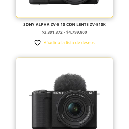
SONY ALPHA ZV-E 10 CON LENTE ZV-E10K
Rango
$
3.391.372
-
$
4.799.800
de
Añadir a la lista de deseos
precios:
desde
$3.391.372
hasta
$4.799.800