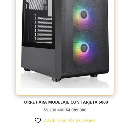
TORRE PARA MODELAJE CON TARJETA 5060
El
El
$
5.238.400
$
4.989.000
precio
precio
Añadir a la lista de deseos
original
actual