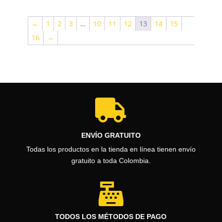
era:
es:
$5.238.400.
$4.989.000.
←
1
2
3
…
10
11
12
13
14
15
16
→

ENVÍO GRATUITO
Todas los productos en la tienda en línea tienen envío
gratuito a toda Colombia.

TODOS LOS MÉTODOS DE PAGO