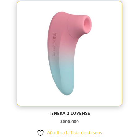
$714.000.
$699.100.
TENERA 2 LOVENSE
$
600.000
Añadir a la lista de deseos