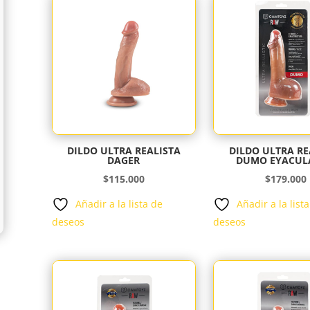
DILDO ULTRA REALISTA
DILDO ULTRA RE
DAGER
DUMO EYACUL
$
115.000
$
179.000
Añadir a la lista de
Añadir a la list
deseos
deseos