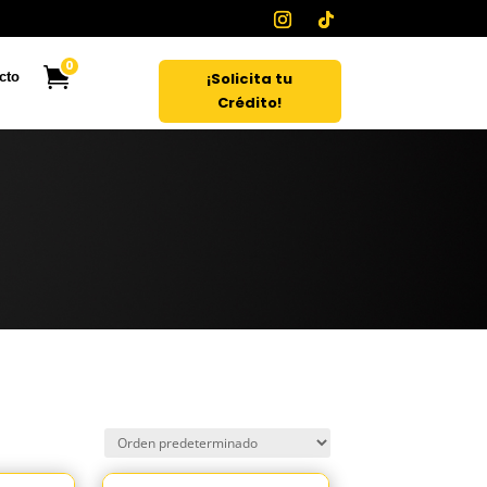
0
¡Solicita tu
cto
Crédito!