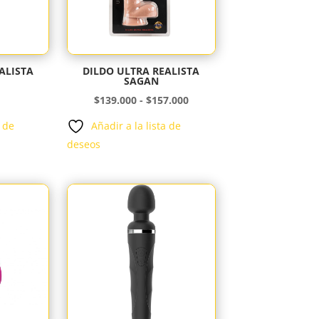
ALISTA
DILDO ULTRA REALISTA
SAGAN
Rango
$
139.000
-
$
157.000
de
a de
Añadir a la lista de
precios:
deseos
desde
$139.000
hasta
$157.000