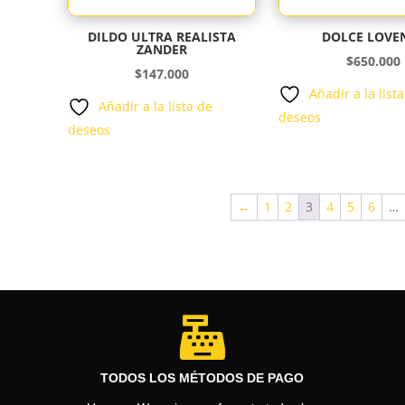
DILDO ULTRA REALISTA
DOLCE LOVE
ZANDER
$
650.000
$
147.000
Añadir a la list
Añadir a la lista de
deseos
deseos
←
1
2
3
4
5
6
…

TODOS LOS MÉTODOS DE PAGO