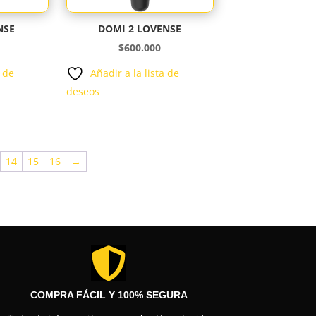
NSE
DOMI 2 LOVENSE
$
600.000
a de
Añadir a la lista de
deseos
14
15
16
→

COMPRA FÁCIL Y 100% SEGURA