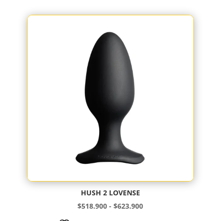
era:
es:
$934.500.
$890.000.
HUSH 2 LOVENSE
Rango
$
518.900
-
$
623.900
de