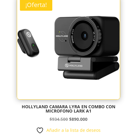
$885.200.
$843.000.
¡Oferta!
HOLLYLAND CAMARA LYRA EN COMBO CON
MICROFONO LARK A1
El
El
$
934.500
$
890.000
precio
precio
Añadir a la lista de deseos
original
actual