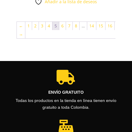
Añadir a la lista de deseos
precios:
desde
$518.900
←
1
2
3
4
5
6
7
8
…
14
15
16
hasta
→
$623.900

ENVÍO GRATUITO
Todas los productos en la tienda en línea tienen envío
gratuito a toda Colombia.
