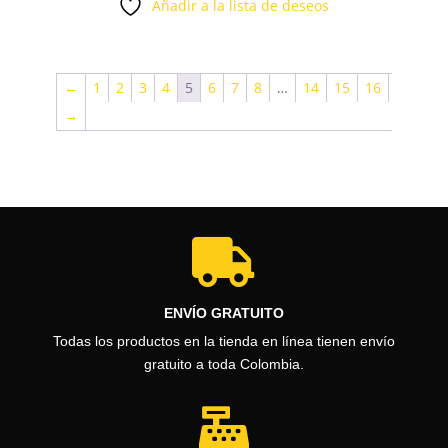
Añadir a la lista de deseos
precios:
desde
$518.900
←
1
2
3
4
5
6
7
8
…
14
15
16
hasta
→
$623.900

ENVÍO GRATUITO
Todas los productos en la tienda en línea tienen envío
gratuito a toda Colombia.
