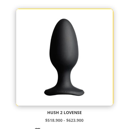
era:
es:
$934.500.
$890.000.
HUSH 2 LOVENSE
Rango
$
518.900
-
$
623.900
de