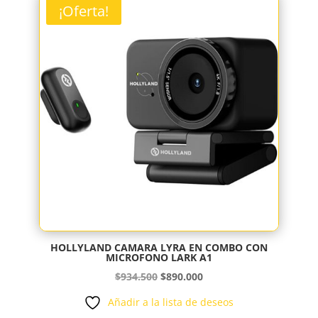
$885.200.
$843.000.
¡Oferta!
HOLLYLAND CAMARA LYRA EN COMBO CON
MICROFONO LARK A1
El
El
$
934.500
$
890.000
precio
precio
Añadir a la lista de deseos
original
actual