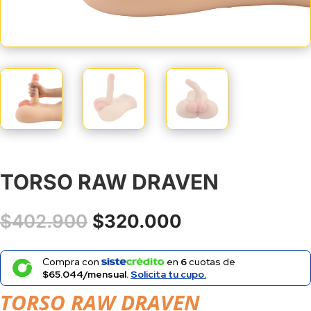
TORSO RAW DRAVEN
El
El
$
402.900
$
320.000
precio
precio
original
actual
Compra con
en
6
cuotas de
era:
es:
$65.044/mensual.
Solicita tu cupo.
$402.900.
$320.000.
TORSO RAW DRAVEN