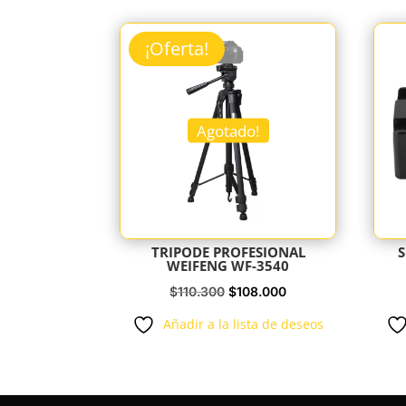
¡Oferta!
Agotado!
TRIPODE PROFESIONAL
WEIFENG WF-3540
El
El
$
110.300
$
108.000
precio
precio
Añadir a la lista de deseos
original
actual
era:
es:
$110.300.
$108.000.