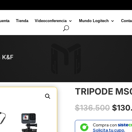
uenta
Tienda
Videoconferencia
Mundo Logitech
Conta
8 K&F
TRIPODE MS
El
$
136.500
$
130
preci
origi
Compra con
era:
Solicita tu cupo.