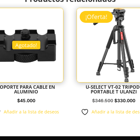
¡Oferta!
Agotado!
SOPORTE PARA CABLE EN
U-SELECT VT-02 TRIPOD
ALUMINIO
PORTABLE T ULANZI
El
El
$
45.000
$
346.500
$
330.000
precio
pr
Añadir a la lista de deseos
Añadir a la lista de de
original
ac
era:
es
$346.500.
$3