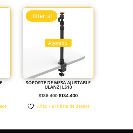
¡Oferta!
Agotado!
E
SOPORTE DE MESA AJUSTABLE
ULANZI LS10
El
El
$
136.400
$
134.400
ecio
precio
precio
seos
Añadir a la lista de deseos
tual
original
actual
:
era:
es:
30.000.
$136.400.
$134.400.