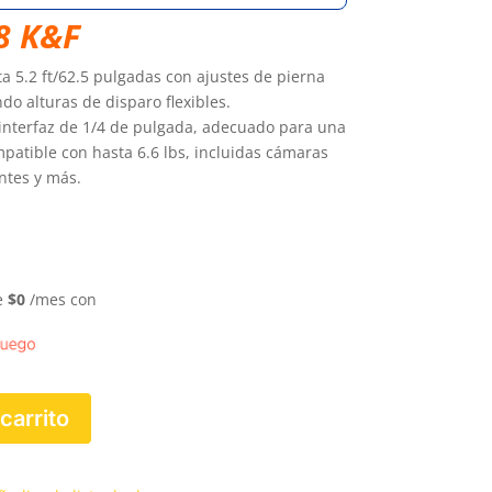
.500.
$130.000.
8 K&F
ta 5.2 ft/62.5 pulgadas con ajustes de pierna
do alturas de disparo flexibles.
 interfaz de 1/4 de pulgada, adecuado para una
mpatible con hasta 6.6 lbs, incluidas cámaras
entes y más.
e
$
0
/mes con
 carrito