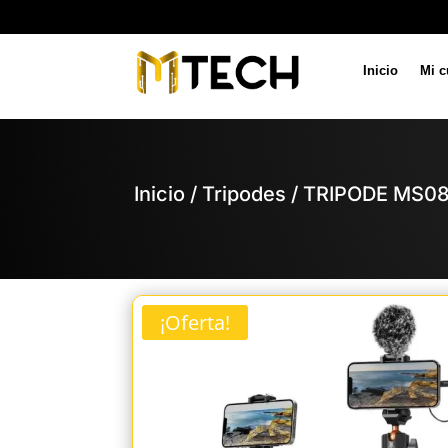
Inicio
Mi c
Inicio
/
Tripodes
/ TRIPODE MS0
¡Oferta!