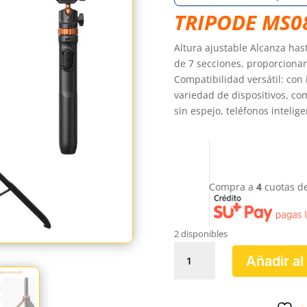
$136
TRIPODE MS0
Altura ajustable Alcanza has
de 7 secciones, proporcionan
Compatibilidad versátil: con
variedad de dispositivos, co
sin espejo, teléfonos intelig
Compra a
4
cuotas d
2 disponibles
TRIPODE
Añadir al
MS08
K&F
cantidad