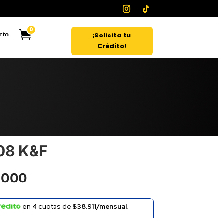
0
¡Solicita tu
cto
Crédito!
08 K&F
El
.000
o
precio
nal
actual
en
4
cuotas de
$38.911/mensual.
es: