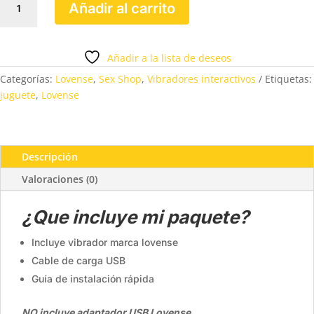
Añadir al carrito
LOVENSE
cantidad
Añadir a la lista de deseos
Categorías:
Lovense
,
Sex Shop
,
Vibradores interactivos
Etiquetas:
juguete
,
Lovense
Descripción
Valoraciones (0)
¿Que incluye mi paquete?
Incluye vibrador marca lovense
Cable de carga USB
Guía de instalación rápida
NO incluye adaptador USB Lovense