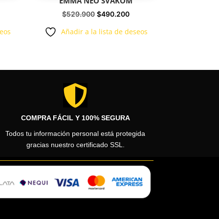
EMMA NEO SVAKOM
El
El
$
529.900
$
490.200
precio
precio
seos
Añadir a la lista de deseos
original
actual
era:
es:
$529.900.
$490.200.

COMPRA FÁCIL Y 100% SEGURA
Todos tu información personal está protegida
gracias nuestro certificado SSL.