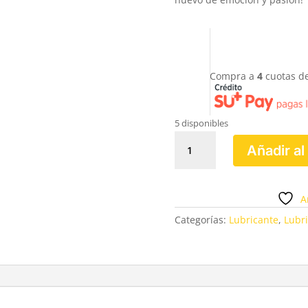
Compra a
4
cuotas d
5 disponibles
LUBRICANTE
Añadir al
SABOR
FRESA
BOMBOM
A
ELIXIR
cantidad
Categorías:
Lubricante
,
Lubri