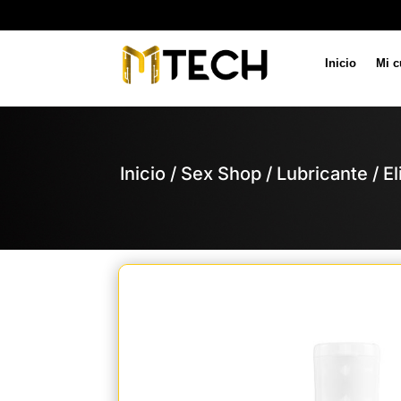
Inicio
Mi c
Inicio
/
Sex Shop
/
Lubricante
/
El