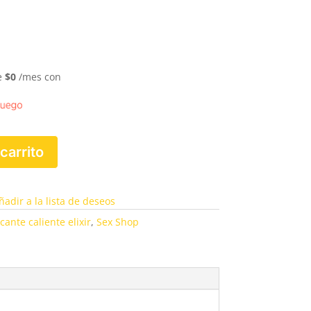
e
$
0
/mes con
 carrito
ñadir a la lista de deseos
cante caliente elixir
,
Sex Shop