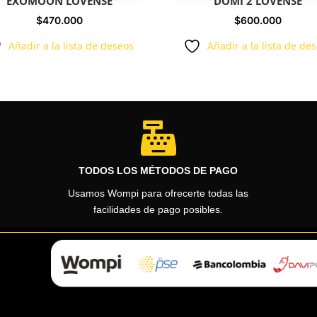
EXOMOON LOVENSE
DOMI 2 LOVENSE
$
470.000
$
600.000
Añadir a la lista de deseos
Añadir a la lista de de

TODOS LOS MÉTODOS DE PAGO
Usamos Wompi para ofrecerte todas las
facilidades de pago posibles.