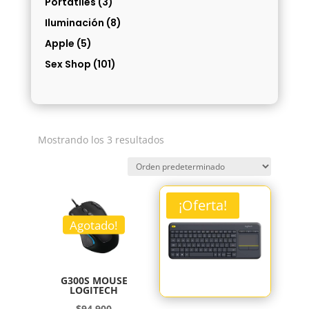
Portatiles
(3)
Iluminación
(8)
Apple
(5)
Sex Shop
(101)
Mostrando los 3 resultados
¡Oferta!
Agotado!
G300S MOUSE
LOGITECH
$
94.900