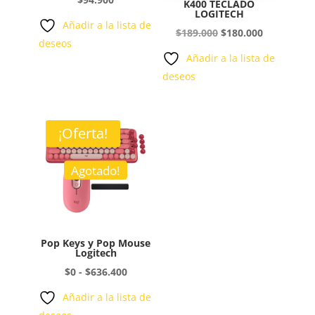
K400 TECLADO
LOGITECH
Añadir a la lista de
El
El
$
189.000
$
180.000
deseos
precio
precio
Añadir a la lista de
original
actual
deseos
era:
es:
$189.000.
$180.000.
¡Oferta!
Agotado!
Pop Keys y Pop Mouse
Logitech
Rango
$
0
-
$
636.400
de
Añadir a la lista de
precios: