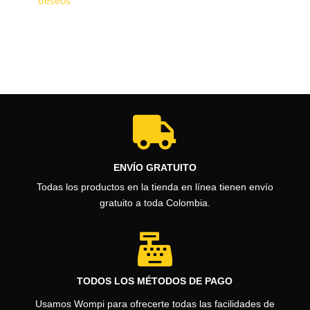
deseos
desde
$0
hasta
$636.400

ENVÍO GRATUITO
Todas los productos en la tienda en línea tienen envío
gratuito a toda Colombia.

TODOS LOS MÉTODOS DE PAGO
Usamos Wompi para ofrecerte todas las facilidades de