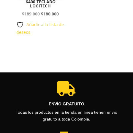
K400 TECLADO
LOGITECH
El
El
$
189.000
$
180.000
precio
precio
Añadir a la lista de
original
actual
deseos
era:
es:
$189.000.
$180.000.

ENVÍO GRATUITO
Todas los productos en la tienda en línea tienen envío
gratuito a toda Colombia.