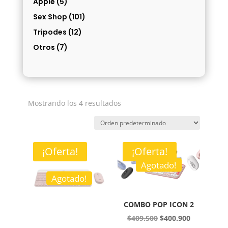
Apple
(5)
Sex Shop
(101)
Tripodes
(12)
Otros
(7)
Mostrando los 4 resultados
¡Oferta!
¡Oferta!
Agotado!
Agotado!
COMBO POP ICON 2
El
El
$
409.500
$
400.900