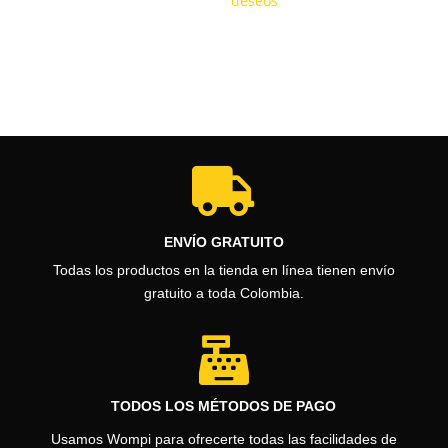
deseos
era:
es:
$160.900.
$158.400.

ENVÍO GRATUITO
Todas los productos en la tienda en línea tienen envío
gratuito a toda Colombia.

TODOS LOS MÉTODOS DE PAGO
Usamos Wompi para ofrecerte todas las facilidades de