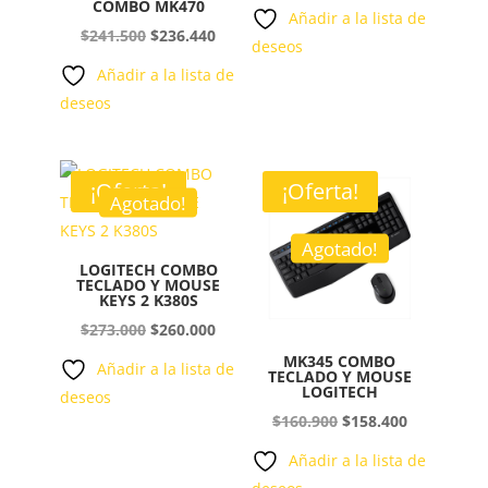
COMBO MK470
precio
precio
Añadir a la lista de
El
El
original
actual
$
241.500
$
236.440
deseos
precio
precio
era:
es:
Añadir a la lista de
original
actual
$409.500.
$400.900.
deseos
era:
es:
$241.500.
$236.440.
¡Oferta!
¡Oferta!
Agotado!
Agotado!
LOGITECH COMBO
TECLADO Y MOUSE
KEYS 2 K380S
El
El
$
273.000
$
260.000
precio
precio
MK345 COMBO
Añadir a la lista de
TECLADO Y MOUSE
original
actual
LOGITECH
deseos
era:
es:
El
El
$
160.900
$
158.400
$273.000.
$260.000.
precio
precio
Añadir a la lista de
original
actual