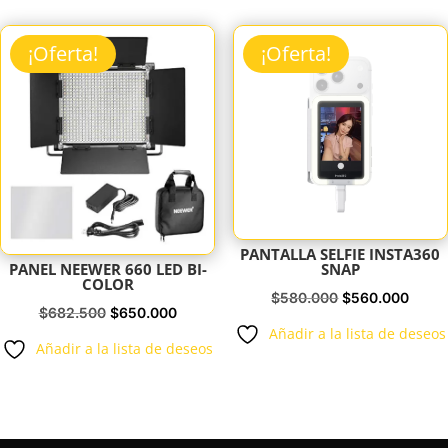
era:
es:
$472.500.
$450.000.
$256.200.
$244.
¡Oferta!
¡Oferta!
PANTALLA SELFIE INSTA360
SNAP
PANEL NEEWER 660 LED BI-
COLOR
El
El
$
580.000
$
560.000
El
El
$
682.500
$
650.000
precio
preci
Añadir a la lista de deseos
precio
precio
Añadir a la lista de deseos
original
actua
original
actual
era:
es:
era:
es:
$580.000.
$560.
$682.500.
$650.000.