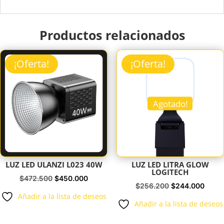
Productos relacionados
¡Oferta!
¡Oferta!
Agotado!
LUZ LED ULANZI L023 40W
LUZ LED LITRA GLOW
LOGITECH
El
El
$
472.500
$
450.000
El
El
$
256.200
$
244.000
precio
precio
Añadir a la lista de deseos
precio
preci
Añadir a la lista de deseos
original
actual
original
actua
era:
es: